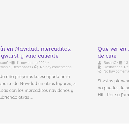
lín en Navidad: mercaditos,
Que ver en N
rywurst y vino caliente
de cine
usanC
•
11 noviembre 2024
•
SusanC
•
13
emania
,
Destacadas
•
No hay comentarios
Destacadas
,
Re
No hay comenta
ada año preparas tu escapada para
Si estas plane
parte de Navidad en otros lugares, si
no puedes dejar
rutas con los mercaditos navideños y
Hill. Por su fa
ubriendo otras …