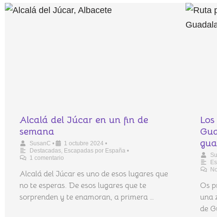
Alcalá del Júcar en un fin de
Los
semana
Gua
gua
SusanC
•
1 octubre 2024
•
Destacadas
,
Escapadas por España
•
S
1 comentario
Es
No
Alcalá del Júcar es uno de esos lugares que
no te esperas. De esos lugares que te
Os p
sorprenden y te enamoran, a primera …
una 
de G