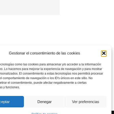
Gestionar el consentimiento de las cookies
www.escapadasencantadas.com
ecnologías como las cookies para almacenar y/o acceder a la información
susana@escapadasencantadas.com
ivo. Lo hacemos para mejorar la experiencia de navegación y para mostrar
sonalizados. El consentimiento a estas tecnologías nos permitirá procesar
689 753 463
l comportamiento de navegación o los ID's únicos en este sitio. No
retirar el consentimiento, puede afectar negativamente a ciertas
as y funciones.
ceptar
Denegar
Ver preferencias