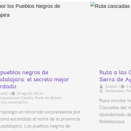
 pueblos negros de
Ruta a las 
dalajara: el secreto mejor
Sierra de A
rdado
SusanC
•
3 
Destacadas
,
Pon
usanC
•
20 agosto 2024
•
capadas por España
,
Ponte las Botas!
•
Ruta circular h
 hay comentarios
Cascadas del Al
ropongo un recorrido sorprendente por
abandonado de 
zona escondida al norte de la provincia
Roblelacasa
uadalajara: Los pueblos negros de