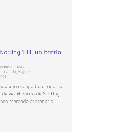
otting Hill, un barrio
 octubre 2024
•
ino Unido
,
Viajes
•
rios
ando una escapada a Londres
 de ver el barrio de Notting
moso mercado centenario, …