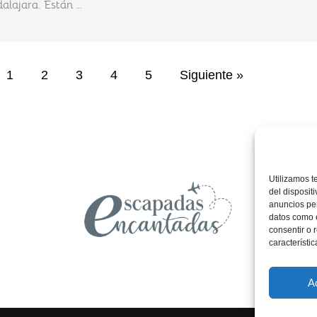
alajara. Están …
1
2
3
4
5
Siguiente »
Utilizamos t
del disposit
anuncios per
datos como e
consentir o 
característic
A