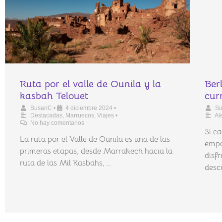
Ruta por el valle de Ounila y la
Ber
kasbah Telouet
cur
SusanC
•
4 diciembre 2024
•
S
Destacadas
,
Marruecos
,
Viajes
•
Al
No hay comentarios
Si c
La ruta por el Valle de Ounila es una de las
empa
primeras etapas, desde Marrakech hacia la
disf
ruta de las Mil Kasbahs, …
desc