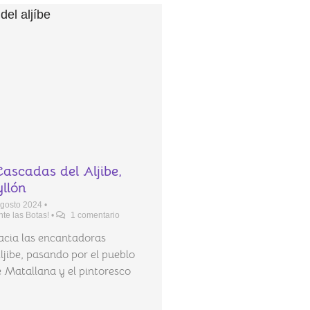
Cascadas del Aljibe,
yllón
agosto 2024
•
te las Botas!
•
1 comentario
acia las encantadoras
jibe, pasando por el pueblo
Matallana y el pintoresco