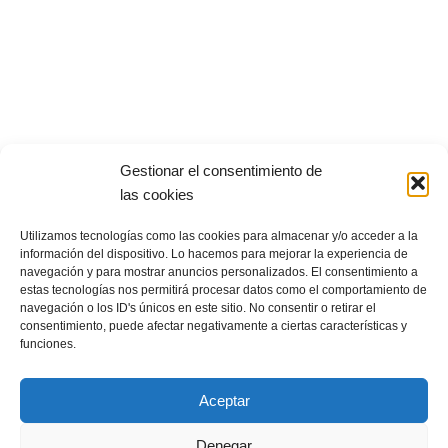
Gestionar el consentimiento de
Escapadas Encantadas
Todos los derechos reservados @2025
las cookies
Licencia de agencia de viajes CICMA 4846
Políticas de privacidad
|
Política de cookies
|
Aviso Legal
Utilizamos tecnologías como las cookies para almacenar y/o acceder a la
información del dispositivo. Lo hacemos para mejorar la experiencia de
navegación y para mostrar anuncios personalizados. El consentimiento a
estas tecnologías nos permitirá procesar datos como el comportamiento de
navegación o los ID's únicos en este sitio. No consentir o retirar el
consentimiento, puede afectar negativamente a ciertas características y
funciones.
www.escapadasencantadas.com
Aceptar
susana@escapadasencantadas.com
689 753 463
Denegar