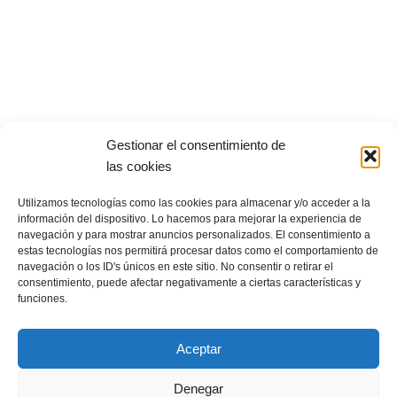
Gestionar el consentimiento de
Escapadas Encantadas
Todos los derechos reservados @2025
las cookies
Licencia de agencia de viajes CICMA 4846
Políticas de privacidad
|
Política de cookies
|
Aviso Legal
Utilizamos tecnologías como las cookies para almacenar y/o acceder a la
información del dispositivo. Lo hacemos para mejorar la experiencia de
navegación y para mostrar anuncios personalizados. El consentimiento a
estas tecnologías nos permitirá procesar datos como el comportamiento de
navegación o los ID's únicos en este sitio. No consentir o retirar el
consentimiento, puede afectar negativamente a ciertas características y
funciones.
www.escapadasencantadas.com
Aceptar
susana@escapadasencantadas.com
689 753 463
Denegar